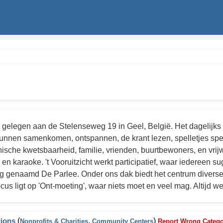
gelegen aan de Stelenseweg 19 in Geel, België. Het dagelijks
unnen samenkomen, ontspannen, de krant lezen, spelletjes spel
he kwetsbaarheid, familie, vrienden, buurtbewoners, en vrijwil
 en karaoke. 't Vooruitzicht werkt participatief, waar iedereen 
ng genaamd De Parlee. Onder ons dak biedt het centrum divers
cus ligt op 'Ont-moeting', waar niets moet en veel mag. Altijd 
tions
(
,
)
Nonprofits & Charities
Community Centers
Report Wrong Categ